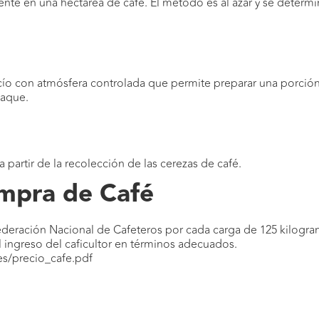
nte en una hectárea de café. El método es al azar y se determ
ío con atmósfera controlada que permite preparar una porción
paque.
 partir de la recolección de las cerezas de café.
ompra de Café
a Federación Nacional de Cafeteros por cada carga de 125 kilog
l ingreso del caficultor en términos adecuados.
les/precio_cafe.pdf