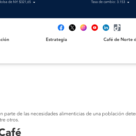
Bolsa de NY: $321,65
Tasa de cambio: 3.153
Estrategia
Café de Norte de 
t
ción
Estrategia
Café de Norte 
n parte de las necesidades alimenticias de una población deter
tre otros.
 Café