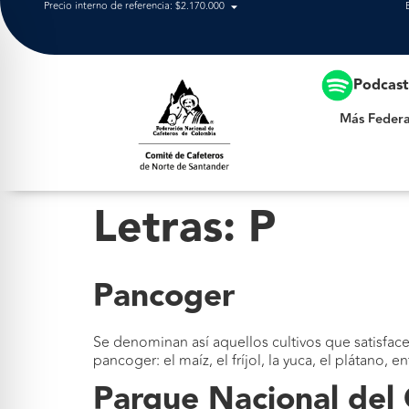
Precio interno de referencia: $2.170.000
Más Federación
Podcas
Más Federa
Letras:
P
Pancoger
Se denominan así aquellos cultivos que satisface
pancoger: el maíz, el fríjol, la yuca, el plátano, en
Parque Nacional del