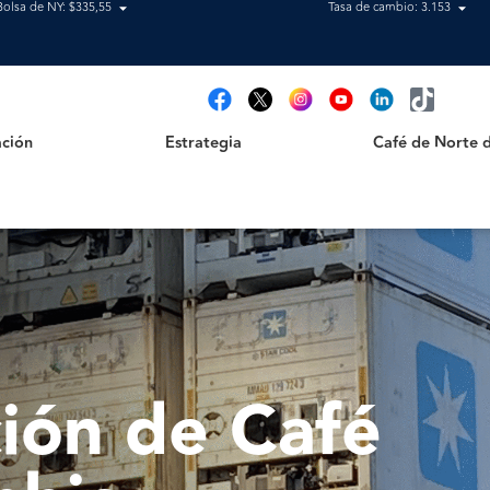
Bolsa de NY: $335,55
Tasa de cambio: 3.153
Estrategia
Café de Norte de 
t
ción
Estrategia
Café de Norte 
ión de Café