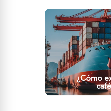
¿Cómo ex
café
Ver má
¿Cómo ex
caf