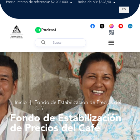
Precio interno de referencia: $2.205.000
Bolsa de NY: $326,90
Tasa de cam
ES
Podcast
Inicio
|
Fondo de Estabilización de Precios del
Café
Fondo de Estabilización
de Precios del Café