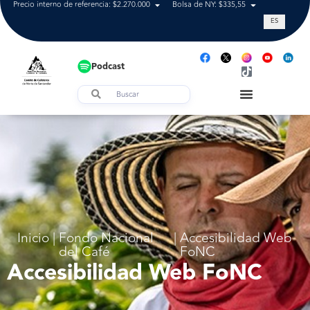
Precio interno de referencia: $2.270.000
Bolsa de NY: $335,55
Tasa de cam
ES
Podcast
Inicio
|
Fondo Nacional
|
Accesibilidad Web
del Café
FoNC
Accesibilidad Web FoNC