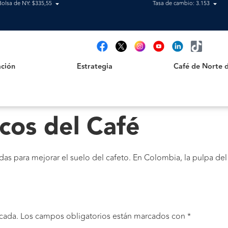
Bolsa de NY: $335,55
Tasa de cambio: 3.153
Estrategia
Café de Norte de 
t
ción
Estrategia
Café de Norte 
cos del Café
s para mejorar el suelo del cafeto. En Colombia, la pulpa d
cada.
Los campos obligatorios están marcados con
*