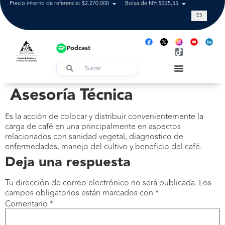
Precio interno de referencia: $2.270.000
Bolsa de NY: $335,55
Tasa de cam
ES
Podcast
Asesoría Técnica
Es la acción de colocar y distribuir convenientemente la
carga de café en una principalmente en aspectos
relacionados con sanidad vegetal, diagnostico de
enfermedades, manejo del cultivo y beneficio del café.
Deja una respuesta
Tu dirección de correo electrónico no será publicada.
Los
campos obligatorios están marcados con
*
Comentario
*