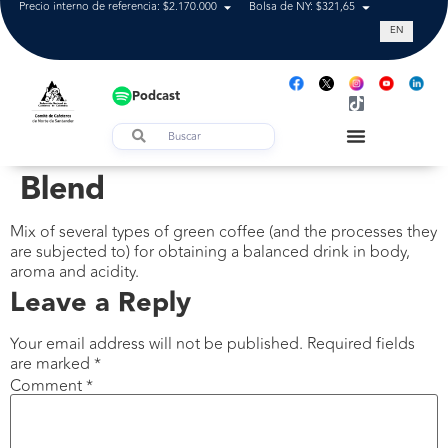
Precio interno de referencia: $2.170.000
Bolsa de NY: $321,65
Tasa de cam
EN
Podcast
Blend
Mix of several types of green coffee (and the processes they
are subjected to) for obtaining a balanced drink in body,
aroma and acidity.
Leave a Reply
Your email address will not be published.
Required fields
are marked
*
Comment
*