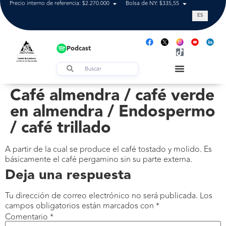
Precio interno de referencia: $2.270.000
Bolsa de NY: $335,55
Tasa de cam
ES
Podcast
Café almendra / café verde
en almendra / Endospermo
/ café trillado
A partir de la cual se produce el café tostado y molido. Es
básicamente el café pergamino sin su parte externa.
Deja una respuesta
Tu dirección de correo electrónico no será publicada.
Los
campos obligatorios están marcados con
*
Comentario
*