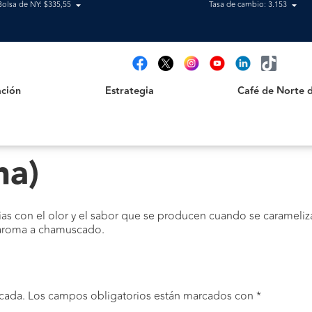
Bolsa de NY: $335,55
Tasa de cambio: 3.153
Estrategia
Café de Norte de 
t
ción
Estrategia
Café de Norte 
ma)
s con el olor y el sabor que se producen cuando se carameliza 
 aroma a chamuscado.
cada.
Los campos obligatorios están marcados con
*