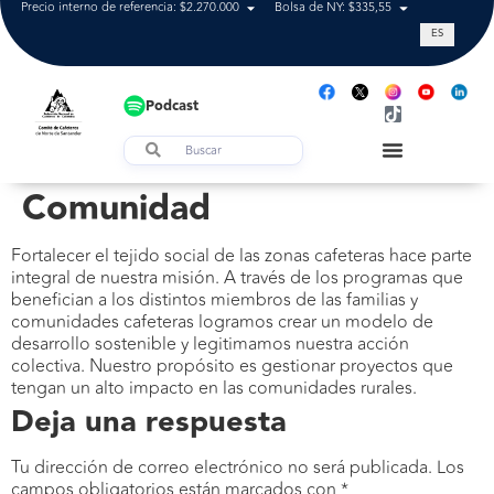
Precio interno de referencia: $2.270.000
Bolsa de NY: $335,55
Tasa de cam
ES
Podcast
Comunidad
Fortalecer el tejido social de las zonas cafeteras hace parte
integral de nuestra misión. A través de los programas que
benefician a los distintos miembros de las familias y
comunidades cafeteras logramos crear un modelo de
desarrollo sostenible y legitimamos nuestra acción
colectiva. Nuestro propósito es gestionar proyectos que
tengan un alto impacto en las comunidades rurales.
Deja una respuesta
Tu dirección de correo electrónico no será publicada.
Los
campos obligatorios están marcados con
*