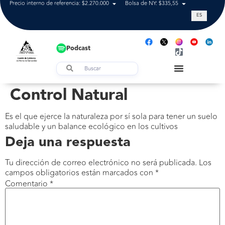
Precio interno de referencia: $2.270.000
Bolsa de NY: $335,55
Tasa de cam
ES
Podcast
Control Natural
Es el que ejerce la naturaleza por sí sola para tener un suelo
saludable y un balance ecológico en los cultivos
Deja una respuesta
Tu dirección de correo electrónico no será publicada.
Los
campos obligatorios están marcados con
*
Comentario
*