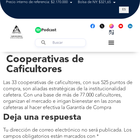
Precio interno de referencia: $2.170.000
Bolsa de NY: $321,65
Tasa de cam
ES
Podcast
Cooperativas de
Caficultores
Las 33 cooperativas de caficultores, con sus 525 puntos de
compra, son aliadas estratégicas de la institucionalidad
cafetera. Con una base de más de 77.000 caficultores,
organizan el mercado e irrigan bienestar en las zonas
cafeteras al hacer efectiva la Garantía de Compra
Deja una respuesta
Tu dirección de correo electrónico no será publicada.
Los
campos obligatorios están marcados con
*