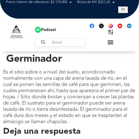
Precio interno de referencia: $2.170.000
Bolsa de NY: $321,65
Tasa de cam
ES
Podcast
Germinador
Es el sitio sobre o a nivel del suelo, acondicionado
normalmente con una capa de arena lavada de río, en el
cual se ponen las semillas de café para que germinen, las
cuales permanecen ahí, hasta que aparezca el primer par de
hojas. / Sitio donde brotan y comienzan a crecer las plantas
de café. El sustrato para el germinador puede ser arena
lavada de río o tierra desinfestada. El germinador para el
café dura dos meses y el estado en que se trasplantan al
almácigo se llaman chapolas.
Deja una respuesta