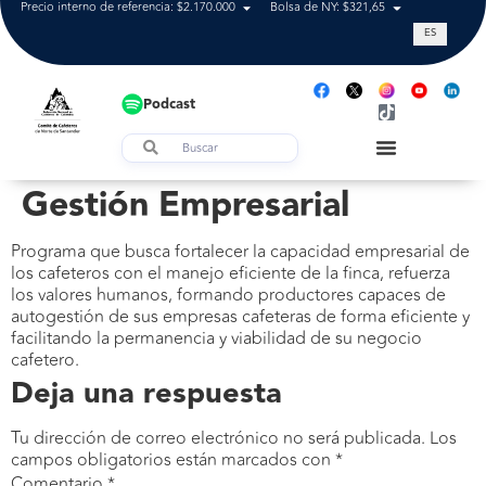
Precio interno de referencia: $2.170.000
Bolsa de NY: $321,65
Tasa de cam
ES
Podcast
Gestión Empresarial
Programa que busca fortalecer la capacidad empresarial de
los cafeteros con el manejo eficiente de la finca, refuerza
los valores humanos, formando productores capaces de
autogestión de sus empresas cafeteras de forma eficiente y
facilitando la permanencia y viabilidad de su negocio
cafetero.
Deja una respuesta
Tu dirección de correo electrónico no será publicada.
Los
campos obligatorios están marcados con
*
Comentario
*