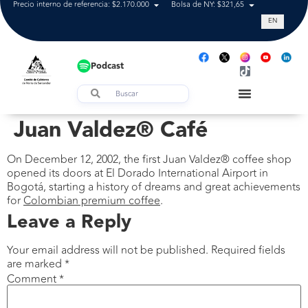
Precio interno de referencia: $2.170.000
Bolsa de NY: $321,65
Tasa de cam
EN
Podcast
Juan Valdez® Café
On December 12, 2002, the first Juan Valdez® coffee shop
opened its doors at El Dorado International Airport in
Bogotá, starting a history of dreams and great achievements
for
Colombian premium coffee
.
Leave a Reply
Your email address will not be published.
Required fields
are marked
*
Comment
*