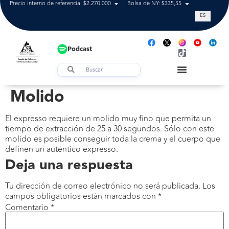
Precio interno de referencia: $2.270.000
Bolsa de NY: $335,55
Tasa de cam
ES
Podcast
Molido
El expresso requiere un molido muy fino que permita un
tiempo de extracción de 25 a 30 segundos. Sólo con este
molido es posible conseguir toda la crema y el cuerpo que
definen un auténtico expresso.
Deja una respuesta
Tu dirección de correo electrónico no será publicada.
Los
campos obligatorios están marcados con
*
Comentario
*