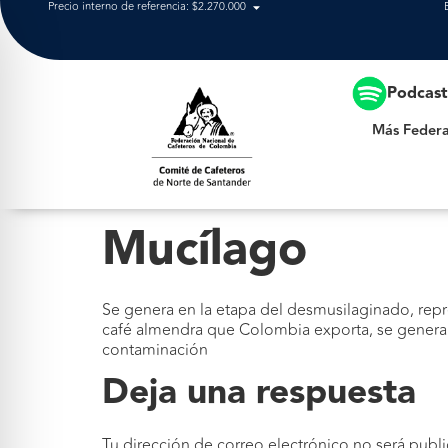
Precio interno de referencia: $2.270.000
Más Federación
Podcas
Más Federa
Mucílago
Se genera en la etapa del desmusilaginado, repr
café almendra que Colombia exporta, se generan
contaminación
Deja una respuesta
Tu dirección de correo electrónico no será publi