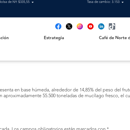
Bolsa de NY: $335,55
Tasa de cambio: 3.153
Estrategia
Café de Norte de 
t
ción
Estrategia
Café de Norte 
esenta en base húmeda, alrededor de 14,85% del peso del fruto
 aproximadamente 55.500 toneladas de mucílago fresco, el cua
cada.
Los campos obligatorios están marcados con
*