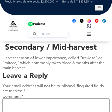
Precio interno de referencia: $2.270.000
Bolsa de NY: $335,55
Tasa de cam
EN
Podcast
Secondary / Mid-harvest
Harvest season of lower importance, called “traviesa” or
“mitaca,” which commonly takes place 6 months after the
main harvest.
Leave a Reply
Your email address will not be published.
Required fields
are marked
*
Comment
*