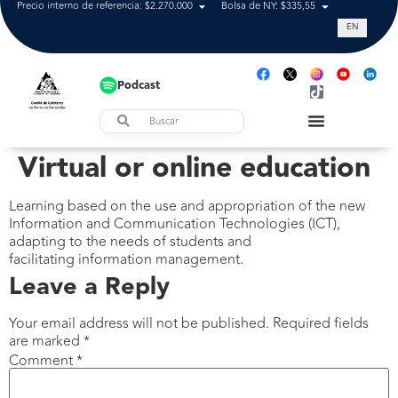
Precio interno de referencia: $2.270.000
Bolsa de NY: $335,55
Tasa de cam
EN
Podcast
Virtual or online education
Learning based on the use and appropriation of the new
Information and Communication Technologies (ICT),
adapting to the needs of students and
facilitating information management.
Leave a Reply
Your email address will not be published.
Required fields
are marked
*
Comment
*