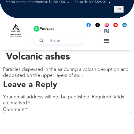
Precio interno de referencia: $2.205.000
Bolsa de NY: $326,90
Tasa de cam
EN
Podcast
Volcanic ashes
Particles dispersed in the air during a volcanic eruption and
deposited on the upper layers of soil.
Leave a Reply
Your email address will not be published.
Required fields
are marked
*
Comment
*