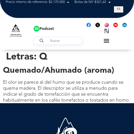
Precio interno de referencia: $2.170.000
Bolsa de NY: $321,65
Tasa de cam
ES
Podcast
Letras:
Q
Quemado/Ahumado (aroma)
El olor se parece al del humo que se produce cuando se
quema madera. El descriptor se utiliza a menudo para
indicar el grado de torrefacción que se encuentra
habitualmente en los cafés torrefactos o tostados en horno.