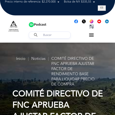
Precio interno de referencia: $2.270.000
Bolsa de NY: $335,55
Tasa de cam
ES
Podcast
Inicio
|
Noticias
|
COMITÉ DIRECTIVO DE
FNC APRUEBA AJUSTAR
FACTOR DE
RENDIMIENTO BASE
PARA LIQUIDAR PRECIO
DE COMPRA
COMITÉ DIRECTIVO DE
FNC APRUEBA