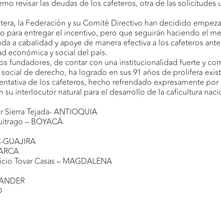
no revisar las deudas de los cafeteros, otra de las solicitudes
etera, la Federación y su Comité Directivo han decidido empezar
para entregar el incentivo, pero que seguirán haciendo el mejo
a a cabalidad y apoye de manera efectiva a los cafeteros ante es
ad económica y social del país.
os fundadores, de contar con una institucionalidad fuerte y co
social de derecho, ha logrado en sus 91 años de prolifera exis
esentativa de los cafeteros, hecho refrendado expresamente po
su interlocutor natural para el desarrollo de la caficultura naci
er Sierra Tejada- ANTIOQUIA
 Buitrago – BOYACÁ
AR-GUAJIRA
MARCA
uricio Tovar Casas – MAGDALENA
TANDER
O
A