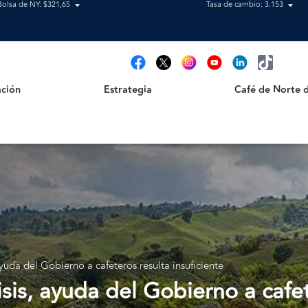
Bolsa de NY: $321,65
Tasa de cambio: 3.153
Estrategia
Café de Norte de 
t
ción
Estrategia
Café de Norte 
yuda del Gobierno a cafeteros resulta insuficiente
is, ayuda del Gobierno a cafete