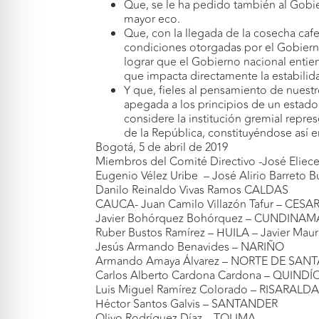
Que, se le ha pedido también al Gobier
mayor eco.
Que, con la llegada de la cosecha caf
condiciones otorgadas por el Gobierno 
lograr que el Gobierno nacional entiend
que impacta directamente la estabilid
Y que, fieles al pensamiento de nuestr
apegada a los principios de un estado 
considere la institución gremial repr
de la República, constituyéndose así en 
Bogotá, 5 de abril de 2019
Miembros del Comité Directivo -José Eliec
Eugenio Vélez Uribe – José Alirio Barreto
Danilo Reinaldo Vivas Ramos CALDAS
CAUCA- Juan Camilo Villazón Tafur – CES
Javier Bohórquez Bohórquez – CUNDINA
Ruber Bustos Ramírez – HUILA – Javier Ma
Jesús Armando Benavides – NARIÑO
Armando Amaya Álvarez – NORTE DE SAN
Carlos Alberto Cardona Cardona – QUINDÍ
Luis Miguel Ramírez Colorado – RISARALD
Héctor Santos Galvis – SANTANDER
Olivo Rodríguez Díaz – TOLIMA