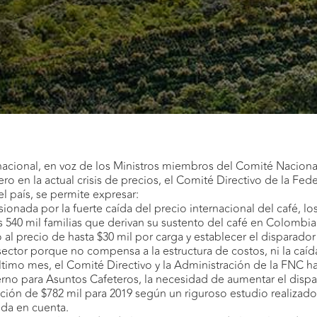
acional, en voz de los Ministros miembros del Comité Nacional
ero en la actual crisis de precios, el Comité Directivo de la F
l país, se permite expresar:
sionada por la fuerte caída del precio internacional del café, 
as 540 mil familias que derivan su sustento del café en Colombia
 al precio de hasta $30 mil por carga y establecer el disparado
sector porque no compensa a la estructura de costos, ni la caíd
timo mes, el Comité Directivo y la Administración de la FNC ha s
rno para Asuntos Cafeteros, la necesidad de aumentar el disp
ión de $782 mil para 2019 según un riguroso estudio realizado
ida en cuenta.