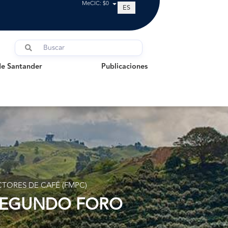
MeCIC: $0
ES
Santander
Publicaciones
de Santander
Publicaciones
TORES DE CAFÉ (FMPC)
 SEGUNDO FORO