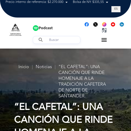
Precio interno de referencia: $2.270.000
Bolsa de NY: $335,55
Tasa de cam
ES
Podcast
Inicio
|
Noticias
|
“EL CAFETAL”: UNA
CANCIÓN QUE RINDE
HOMENAJE A LA
TRADICIÓN CAFETERA
DE NORTE DE
SANTANDER.
“EL CAFETAL”: UNA
CANCIÓN QUE RINDE