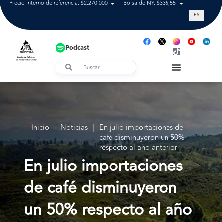
Precio interno de referencia: $2.270.000
Bolsa de NY: $335,55
Tasa de cam
ES
Podcast
Inicio
|
Noticias
|
En julio importaciones de
café disminuyeron un 50%
respecto al año anterior
En julio importaciones
de café disminuyeron
un 50% respecto al año