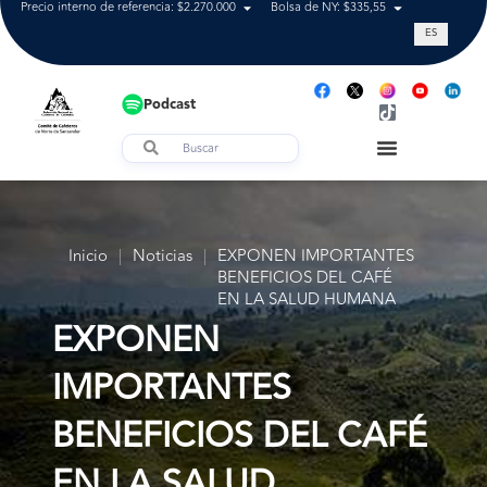
Precio interno de referencia: $2.270.000
Bolsa de NY: $335,55
Tasa de cam
ES
Podcast
Inicio
|
Noticias
|
EXPONEN IMPORTANTES
BENEFICIOS DEL CAFÉ
EN LA SALUD HUMANA
EXPONEN
IMPORTANTES
BENEFICIOS DEL CAFÉ
EN LA SALUD