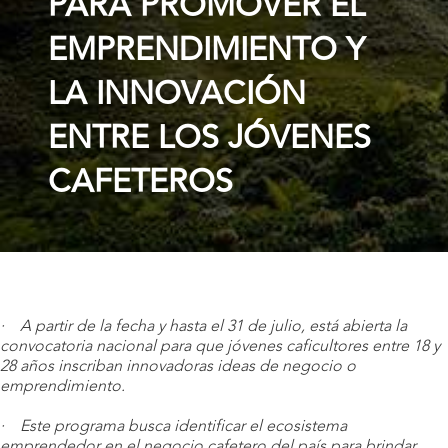
PARA PROMOVER EL
EMPRENDIMIENTO Y
LA INNOVACIÓN
ENTRE LOS JÓVENES
CAFETEROS
· A partir de la fecha y hasta el 31 de julio, está abierta la
convocatoria nacional para que jóvenes caficultores entre 18 y
28 años inscriban innovadoras ideas de negocio o
emprendimiento.
· Este programa busca identificar el ecosistema
emprendedor en el negocio cafetero del país para brindar