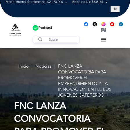
Precio interno de referencia: $2.270.000
Bolsa de NY: $335,55
Tasa de cam
ES
Podcast
Inicio
|
Noticias
|
FNC LANZA
CONVOCATORIA PARA
PROMOVER EL
EMPRENDIMIENTO Y LA
INNOVACIÓN ENTRE LOS
JÓVENES CAFETEROS
FNC LANZA
CONVOCATORIA