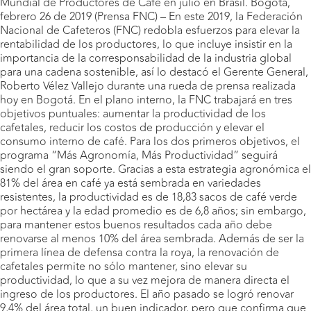
Mundial de Productores de Café en julio en Brasil. Bogotá,
febrero 26 de 2019 (Prensa FNC) – En este 2019, la Federación
Nacional de Cafeteros (FNC) redobla esfuerzos para elevar la
rentabilidad de los productores, lo que incluye insistir en la
importancia de la corresponsabilidad de la industria global
para una cadena sostenible, así lo destacó el Gerente General,
Roberto Vélez Vallejo durante una rueda de prensa realizada
hoy en Bogotá. En el plano interno, la FNC trabajará en tres
objetivos puntuales: aumentar la productividad de los
cafetales, reducir los costos de producción y elevar el
consumo interno de café. Para los dos primeros objetivos, el
programa “Más Agronomía, Más Productividad” seguirá
siendo el gran soporte. Gracias a esta estrategia agronómica el
81% del área en café ya está sembrada en variedades
resistentes, la productividad es de 18,83 sacos de café verde
por hectárea y la edad promedio es de 6,8 años; sin embargo,
para mantener estos buenos resultados cada año debe
renovarse al menos 10% del área sembrada. Además de ser la
primera línea de defensa contra la roya, la renovación de
cafetales permite no sólo mantener, sino elevar su
productividad, lo que a su vez mejora de manera directa el
ingreso de los productores. El año pasado se logró renovar
9,4% del área total, un buen indicador, pero que confirma que