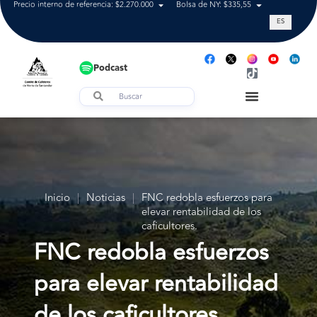
Precio interno de referencia: $2.270.000
Bolsa de NY: $335,55
Tasa de cam
ES
Podcast
Inicio
|
Noticias
|
FNC redobla esfuerzos para
elevar rentabilidad de los
caficultores.
FNC redobla esfuerzos
para elevar rentabilidad
de los caficultores.