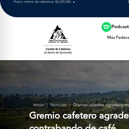
Precio interno de referencia: $2.205.000
Más Federación
Podcas
Más Federa
Inicio
|
Noticias
|
Gremio cafetero agradece me
Gremio cafetero agrade
contrabando de café