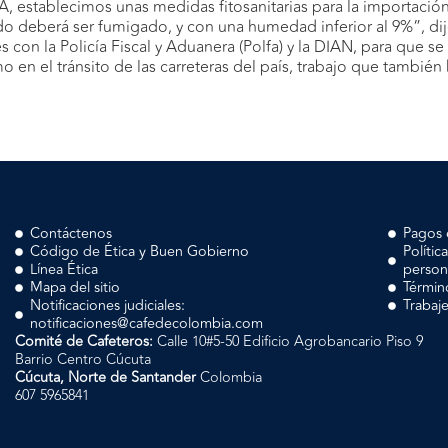
A, establecimos unas medidas fitosanitarias para la importació
o deberá ser fumigado, y con una humedad inferior al 9%”, dij
con la Policía Fiscal y Aduanera (Polfa) y la DIAN, para que se
mo en el tránsito de las carreteras del país, trabajo que tambi
Contáctenos
Pagos 
Código de Ética y Buen Gobierno
Polític
Línea Ética
person
Mapa del sitio
Términ
Notificaciones judiciales:
Trabaj
notificaciones@cafedecolombia.com
Comité de Cafeteros:
Calle 10#5-50 Edificio Agrobancario Piso 9
Barrio Centro Cúcuta
Cúcuta, Norte de Santander
Colombia
607 5965841