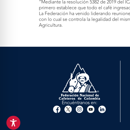
“Mediante la resolución 5382 de 2019 del IC
primero establece que todo el café ingresad
La Federación ha venido liderando reuniones 
con lo cual se controla la legalidad del mis
Agricultura.
Encuéntranos en: