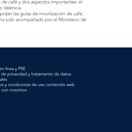
n de café y dos aspectos importantes: el
o Valencia.
 pidan las guías de movilización de café,
én ha sido acompañado por el Ministerio de
en línea y PSE
a de privacidad y tratamiento de datos
ales
os y condiciones de uso contenido web
e con nosotros