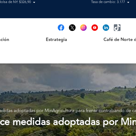
Bolsa de NY: $326,90
Tasa de cambio: 3.177
Estrategia
Café de Norte de 
t
ción
Estrategia
Café de Norte 
didas adoptadas por MinAgricultura para frenar contrabando de ca
ce medidas adoptadas por MinA