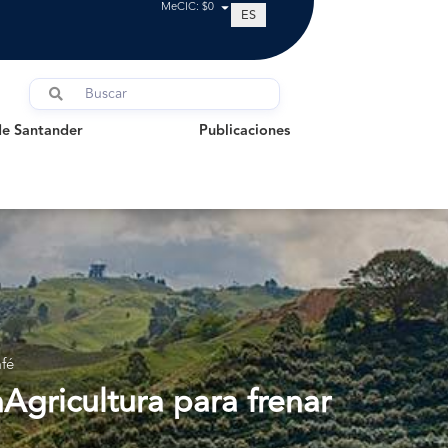
MeCIC: $0
ES
Santander
Publicaciones
de Santander
Publicaciones
fé
gricultura para frenar