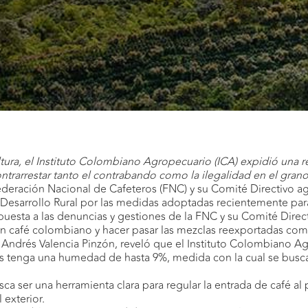
ura, el Instituto Colombiano Agropecuario (ICA) expidió una re
ontrarrestar tanto el contrabando como la ilegalidad en el grano
ederación Nacional de Cafeteros (FNC) y su Comité Directivo a
 Desarrollo Rural por las medidas adoptadas recientemente para
esta a las denuncias y gestiones de la FNC y su Comité Direct
on café colombiano y hacer pasar las mezclas reexportadas co
l, Andrés Valencia Pinzón, reveló que el Instituto Colombiano 
aís tenga una humedad de hasta 9%, medida con la cual se busc
ca ser una herramienta clara para regular la entrada de café al 
 exterior.