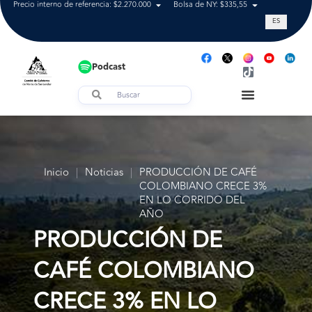
Precio interno de referencia: $2.270.000
Bolsa de NY: $335,55
Tasa de cam
ES
Podcast
Inicio
|
Noticias
|
PRODUCCIÓN DE CAFÉ
COLOMBIANO CRECE 3%
EN LO CORRIDO DEL
AÑO
PRODUCCIÓN DE
CAFÉ COLOMBIANO
CRECE 3% EN LO