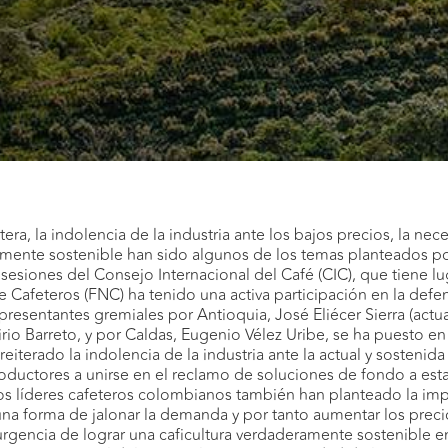
era, la indolencia de la industria ante los bajos precios, la ne
amente sostenible han sido algunos de los temas planteados po
sesiones del Consejo Internacional del Café (CIC), que tiene lu
 Cafeteros (FNC) ha tenido una activa participación en la defe
presentantes gremiales por Antioquia, José Eliécer Sierra (actu
io Barreto, y por Caldas, Eugenio Vélez Uribe, se ha puesto en r
eiterado la indolencia de la industria ante la actual y sostenida
oductores a unirse en el reclamo de soluciones de fondo a esta 
os líderes cafeteros colombianos también han planteado la im
na forma de jalonar la demanda y por tanto aumentar los preci
gencia de lograr una caficultura verdaderamente sostenible en l