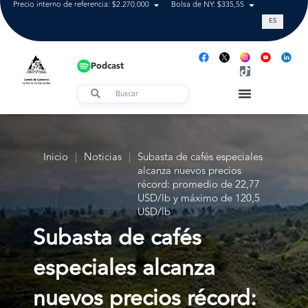
Precio interno de referencia: $2.270.000
Bolsa de NY: $335,55
Tasa de cam
ES
Podcast
Inicio
|
Noticias
|
Subasta de cafés especiales
alcanza nuevos precios
récord: promedio de 22,77
USD/lb y máximo de 120,5
USD/lb
Subasta de cafés
especiales alcanza
nuevos precios récord: