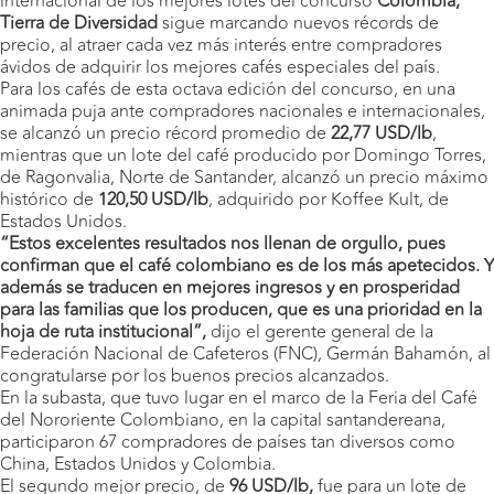
internacional de los mejores lotes del concurso
Colombia,
Tierra de Diversidad
sigue marcando nuevos récords de
precio, al atraer cada vez más interés entre compradores
ávidos de adquirir los mejores cafés especiales del país.
Para los cafés de esta octava edición del concurso, en una
animada puja ante compradores nacionales e internacionales,
se alcanzó un precio récord promedio de
22,77 USD/lb
,
mientras que un lote del café producido por Domingo Torres,
de Ragonvalia, Norte de Santander, alcanzó un precio máximo
histórico de
120,50 USD/lb
, adquirido por Koffee Kult, de
Estados Unidos.
“Estos excelentes resultados nos llenan de orgullo, pues
confirman que el café colombiano es de los más apetecidos. Y
además se traducen en mejores ingresos y en prosperidad
para las familias que los producen, que es una prioridad en la
hoja de ruta institucional”,
dijo el gerente general de la
Federación Nacional de Cafeteros (FNC), Germán Bahamón, al
congratularse por los buenos precios alcanzados.
En la subasta, que tuvo lugar en el marco de la Feria del Café
del Nororiente Colombiano, en la capital santandereana,
participaron 67 compradores de países tan diversos como
China, Estados Unidos y Colombia.
El segundo mejor precio, de
96 USD/lb,
fue para un lote de