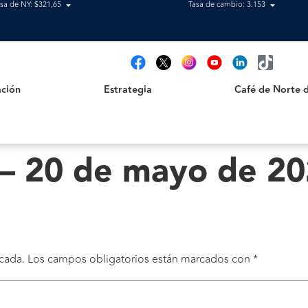
sa de NY: $321,65
Tasa de cambio: 3.153
Estrategia
Café de Norte de 
t
ción
Estrategia
Café de Norte 
 – 20 de mayo de 2
cada.
Los campos obligatorios están marcados con
*