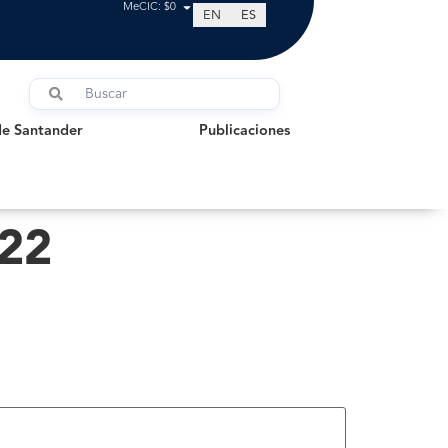
MeCIC: $0
EN
ES
Santander
Publicaciones
de Santander
Publicaciones
022