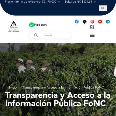
Precio interno de referencia: $2.170.000
Bolsa de NY: $321,65
Tasa de cam
ES
Podcast
Inicio
|
Transparencia y Acceso a la Información Pública FoNC
Transparencia y Acceso a la
Información Pública FoNC