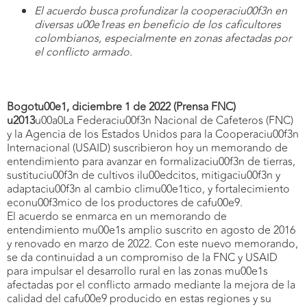
El acuerdo busca profundizar la cooperaciu00f3n en
diversas u00e1reas en beneficio de los caficultores
colombianos, especialmente en zonas afectadas por
el conflicto armado.
Bogotu00e1, diciembre 1 de 2022 (Prensa FNC)
u2013
u00a0La Federaciu00f3n Nacional de Cafeteros (FNC)
y la Agencia de los Estados Unidos para la Cooperaciu00f3n
Internacional (USAID) suscribieron hoy un memorando de
entendimiento para avanzar en formalizaciu00f3n de tierras,
sustituciu00f3n de cultivos ilu00edcitos, mitigaciu00f3n y
adaptaciu00f3n al cambio climu00e1tico, y fortalecimiento
econu00f3mico de los productores de cafu00e9.
El acuerdo se enmarca en un memorando de
entendimiento mu00e1s amplio suscrito en agosto de 2016
y renovado en marzo de 2022. Con este nuevo memorando,
se da continuidad a un compromiso de la FNC y USAID
para impulsar el desarrollo rural en las zonas mu00e1s
afectadas por el conflicto armado mediante la mejora de la
calidad del cafu00e9 producido en estas regiones y su