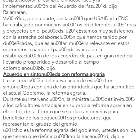
adaptaciu00f3n al cambio climu00e1tico y la
implementaciu00f3n del Acuerdo de Pazu201d, dijo
Rajamaran.
Vu00e9lez, por su parte, destacu00f3 que USAID y la FNC
han trabajado por muchos au00f1os en diferentes u00e1reas
y proyectos en el pau00eds. u201cEstamos muy satisfechos
con la estrecha colaboraciu00f3n que hemos tenido por
du00e9cadas, que es au00fan mu00e1s relevante en estos
momentos, cuando el pau00eds avanza en la
estabilizaciu00f3n de los acuerdos de paz, en gran medida
llevando prosperidad y desarrollo al campo
colombianou00bb, dijo.
Acuerdo en sintonu00eda con reforma agraria
La suscripciu00f3n del nuevo acuerdo estu00e1 en
sintonu00eda con una de las prioridades que ha acometido
el actual Gobierno, la reforma agraria.
Durante su intervenciu00f3n, la ministra Lu00f3pez invitu00f3
a los caficultores a trabajar en su propia reforma agraria en
el sector, de tal forma que se reduzcan brechas para
beneficio de los pequeu00f1os productores, que
representan el grueso del gremio.
u201cNo es la reforma agraria del gobierno, ustedes son los
que tienen que definir cu00f3mo la hacenu201d, dijo, y