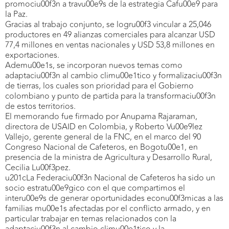
promociu00f3n a travu00e9s de la estrategia Cafu00e9 para
la Paz.
Gracias al trabajo conjunto, se logru00f3 vincular a 25,046
productores en 49 alianzas comerciales para alcanzar USD
77,4 millones en ventas nacionales y USD 53,8 millones en
exportaciones.
Ademu00e1s, se incorporan nuevos temas como
adaptaciu00f3n al cambio climu00e1tico y formalizaciu00f3n
de tierras, los cuales son prioridad para el Gobierno
colombiano y punto de partida para la transformaciu00f3n
de estos territorios.
El memorando fue firmado por Anupama Rajaraman,
directora de USAID en Colombia, y Roberto Vu00e9lez
Vallejo, gerente general de la FNC, en el marco del 90
Congreso Nacional de Cafeteros, en Bogotu00e1, en
presencia de la ministra de Agricultura y Desarrollo Rural,
Cecilia Lu00f3pez.
u201cLa Federaciu00f3n Nacional de Cafeteros ha sido un
socio estratu00e9gico con el que compartimos el
interu00e9s de generar oportunidades econu00f3micas a las
familias mu00e1s afectadas por el conflicto armado, y en
particular trabajar en temas relacionados con la