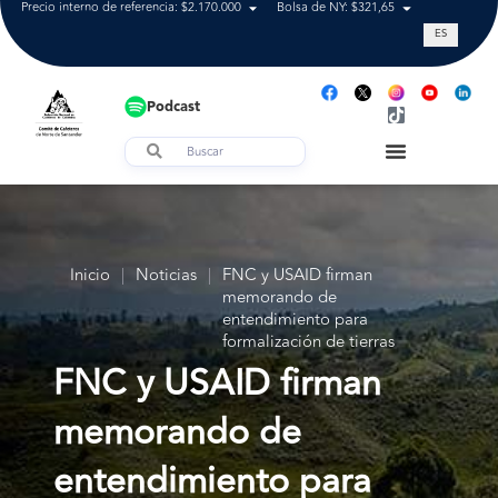
Precio interno de referencia: $2.170.000
Bolsa de NY: $321,65
Tasa de cam
ES
Podcast
Inicio
|
Noticias
|
FNC y USAID firman
memorando de
entendimiento para
formalización de tierras
FNC y USAID firman
memorando de
entendimiento para