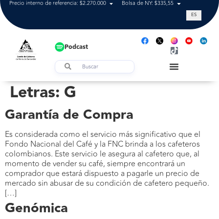
Precio interno de referencia: $2.270.000
Bolsa de NY: $335,55
Tasa de cam
ES
Podcast
Letras:
G
Garantía de Compra
Es considerada como el servicio más significativo que el
Fondo Nacional del Café y la FNC brinda a los cafeteros
colombianos. Este servicio le asegura al cafetero que, al
momento de vender su café, siempre encontrará un
comprador que estará dispuesto a pagarle un precio de
mercado sin abusar de su condición de cafetero pequeño.
[…]
Genómica